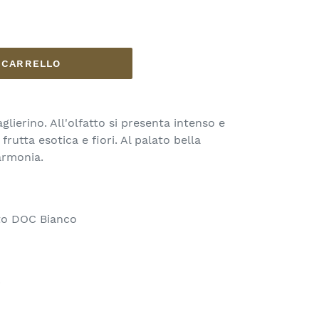
L CARRELLO
glierino. All'olfatto si presenta intenso e
rutta esotica e fiori. Al palato bella
 armonia.
to DOC Bianco
%