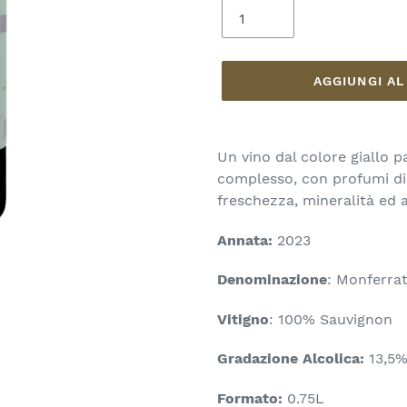
AGGIUNGI A
Inserimento
del
Un vino dal colore giallo pa
prodotto
complesso, con profumi di f
nel
freschezza, mineralità ed
carrello
Annata:
2023
Denominazione
: Monferra
Vitigno
: 100% Sauvignon
Gradazione Alcolica:
13,5
Formato:
0.75L