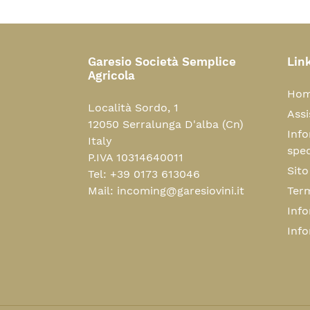
Garesio Società Semplice
Link
Agricola
Hom
Località Sordo, 1
Assi
12050 Serralunga D'alba (Cn)
Info
Italy
sped
P.IVA 10314640011
Sito
Tel: +39 0173 613046
Mail: incoming@garesiovini.it
Term
Info
Info