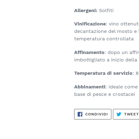
Allergeni:
Solfiti
Vinificazione
: vino ottenu
decantazione del mosto e l
temperatura controllata
Affinamento
: dopo un affi
imbottigliato a inizio del
Temperatura di servizio
: 
Abbinamenti
: ideale come 
base di pesce e crostacei
CONDIVIDI
CONDIVIDI
TWEE
SU
FACEBOOK