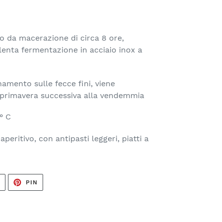
to da macerazione di circa 8 ore,
enta fermentazione in acciaio inox a
namento sulle fecce fini, viene
la primavera successiva alla vendemmia
8° C
aperitivo, con antipasti leggeri, piatti a
TWITTA
PINNA
T
PIN
SU
SU
TWITTER
PINTEREST