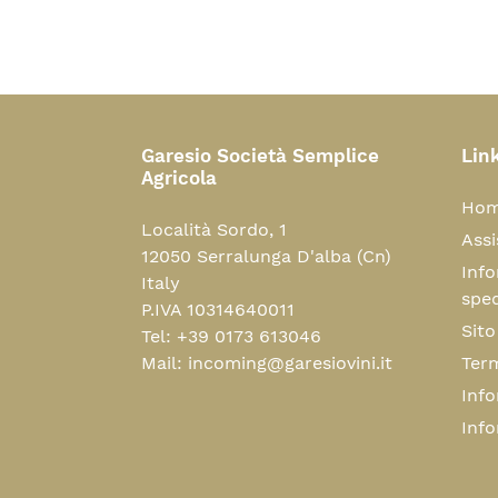
Garesio Società Semplice
Link
Agricola
Hom
Località Sordo, 1
Assi
12050 Serralunga D'alba (Cn)
Info
Italy
sped
P.IVA 10314640011
Sito
Tel: +39 0173 613046
Mail: incoming@garesiovini.it
Term
Info
Info