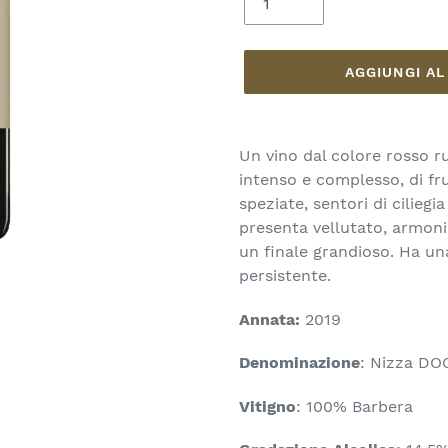
AGGIUNGI A
Inserimento
del
Un vino dal colore rosso r
prodotto
intenso e complesso, di fru
nel
speziate, sentori di ciliegi
carrello
presenta vellutato, armoni
un finale grandioso. Ha un
persistente.
Annata:
2019
Denominazione
: Nizza DO
Vitigno
: 100% Barbera