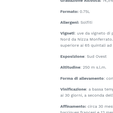
Gradazione Alcolica:
14,5
Formato:
0.75L
Allergeni:
Solfiti
Vigneti
: uve da vigneto di
Nord da Nizza Monferrato
superiore ai 65 quintali ad
Esposizione
: Sud Ovest
Altitudine
: 250 m s.l.m.
Forma di allevamento
: co
Vinificazione
: a bassa tem
ai 30 giorni, a seconda del
Affinamento:
circa 30 mesi
barriques francesi e 12 mesi