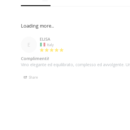
ELISA
E
Italy
Complimenti!
Share