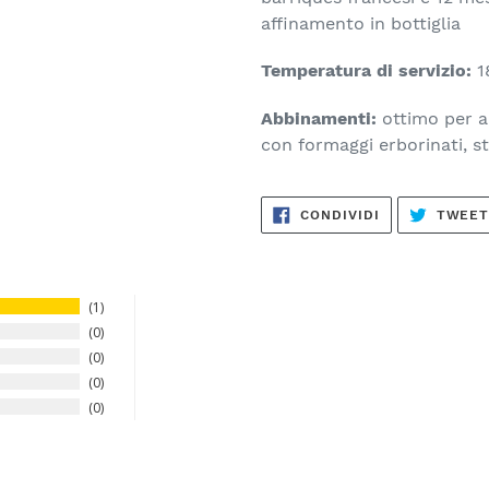
affinamento in bottiglia
Temperatura di servizio:
1
Abbinamenti:
ottimo per ac
con formaggi erborinati, st
CONDIVIDI
CONDIVIDI
TWEE
SU
FACEBOOK
1
0
0
0
0