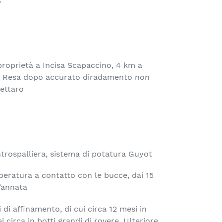
%
 proprietà a Incisa Scapaccino, 4 km a
. Resa dopo accurato diradamento non
 ettaro
ntrospalliera, sistema di potatura Guyot
peratura a contatto con le bucce, dai 15
l’annata
 di affinamento, di cui circa 12 mesi in
 circa in botti grandi di rovere. Ulteriore