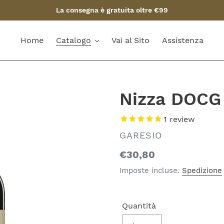
La consegna è gratuita oltre €99
Home
Catalogo
Vai al Sito
Assistenza
Nizza DOCG 
1
review
VENDITORE
GARESIO
Prezzo
€30,80
di
Imposte incluse.
Spedizione
listino
Quantità