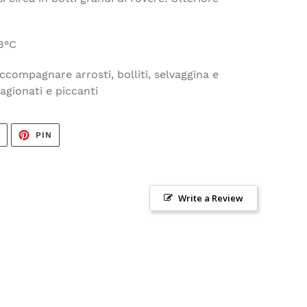
8°C
compagnare arrosti, bolliti, selvaggina e
agionati e piccanti
TWITTA
PINNA
T
PIN
SU
SU
TWITTER
PINTEREST
Write a Review